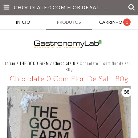
CHOCOLATE 0 COM FLOR DE SAL - 80G
INÍCIO
PRODUTOS
CARRINHO
0
Início
/
THE GOOD FARM
/
Chocolate 0
/
Chocolate 0 com flor de sal -
80g
Chocolate 0 Com Flor De Sal - 80g