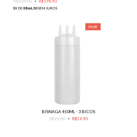
R$224,00
R$198,90
3
X DE
R$66,30
SEM JUROS
5
%
OFF
BISNAGA 450ML - 3 BICOS
R$21,00
R$19,90