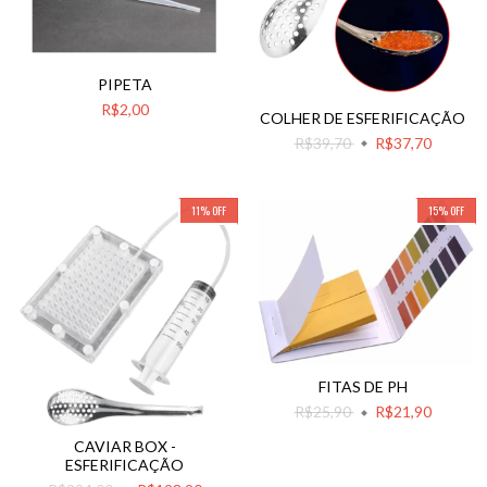
PIPETA
R$2,00
COLHER DE ESFERIFICAÇÃO
R$39,70
R$37,70
11
%
OFF
15
%
OFF
FITAS DE PH
R$25,90
R$21,90
CAVIAR BOX -
ESFERIFICAÇÃO