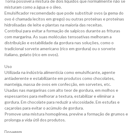
Torna possível a mistura de dois líquidos que normalmente não se
misturam como a água e o óleo.
Emulsificador recomendado que pode substituir ovos (a gema do
ovo é chamada lecitos em grego) ou outras proteínas e proteínas
hidrolisadas de leite e plantas na maioria das receitas.
Contribui para evitar a formação de salpicos durante as frituras
com margarina. As suas moléculas tensoativas melhoram a
distribuição e estabilidade da gordura nas soluções, como o
tradicional sorvete americano (rico em gordura) ou o sorvete
italiano, gelato (rico em ovos).
Uso
Utilizada na indústria alimentícia como emulsificante, agente
antiaderente e estabilizante em produtos como chocolates,
manteiga, massa de ovos em confecção, em sorvetes, etc.
Usadas nas margarinas com alto teor de gordura, em molhos e
espessantes para melhorar a textura, estabilizar e eliminar a
gordura. Em chocolate para reduzir a viscosidade. Em estufas e
caçarolas para evitar o acúmulo de gordura.
Promove uma mistura homogênea, previne a formação de grumos e
prolonga a vida útil dos produtos.
Dosagem